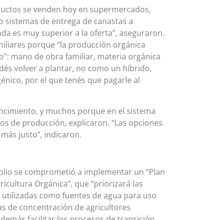
ductos se venden hoy en supermercados,
do sistemas de entrega de canastas a
da es muy superior a la oferta”, aseguraron.
miliares porque “la producción orgánica
o”: mano de obra familiar, materia orgánica
odés volver a plantar, no como un híbrido,
énico, por el que tenés que pagarle al
ncimiento, y muchos porque en el sistema
tos de producción, explicaron. “Las opciones
 más justo”, indicaron.
plio se comprometió a implementar un “Plan
icultura Orgánica”, que “priorizará las
s utilizadas como fuentes de agua para uso
as de concentración de agricultores
demás facilitar los procesos de transición