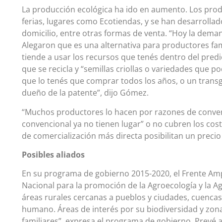
La producción ecológica ha ido en aumento. Los pro
ferias, lugares como Ecotiendas, y se han desarrolla
domicilio, entre otras formas de venta. “Hoy la deman
Alegaron que es una alternativa para productores fa
tiende a usar los recursos que tenés dentro del predi
que se recicla y “semillas criollas o variedades que p
que lo tenés que comprar todos los años, o un transg
dueño de la patente”, dijo Gómez.
“Muchos productores lo hacen por razones de conve
convencional ya no tienen lugar” o no cubren los cos
de comercialización más directa posibilitan un precio
Posibles aliados
En su programa de gobierno 2015-2020, el Frente Am
Nacional para la promoción de la Agroecología y la Agr
áreas rurales cercanas a pueblos y ciudades, cuenca
humano. Áreas de interés por su biodiversidad y zon
familiares”, expresa el programa de gobierno. Prevé a