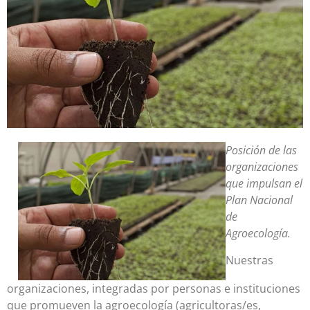
Posición de las
organizaciones
que impulsan el
Plan Nacional
de
Agroecología.
Nuestras
organizaciones, integradas por personas e instituciones
que promueven la agroecología (agricultoras/es,