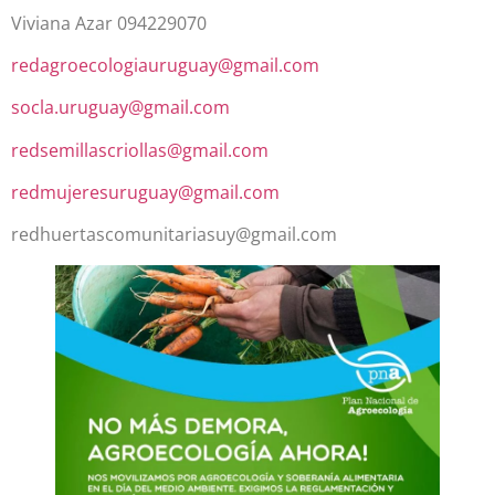
Viviana Azar 094229070
redagroecologiauruguay@gmail.com
socla.uruguay@gmail.com
redsemillascriollas@gmail.com
redmujeresuruguay@gmail.com
redhuertascomunitariasuy@gmail.com